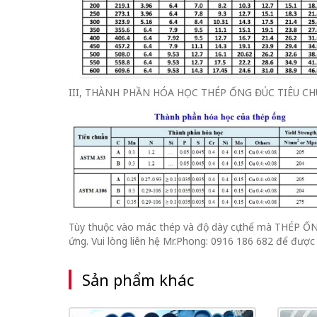
III, THÀNH PHẦN HÓA HỌC THÉP ỐNG ĐÚC TIÊU CHUẨ
Tùy thuộc vào mác thép và độ dày cụ thể mà THÉP Ố
ứng. Vui lòng liên hệ Mr.Phong: 0916 186 682 để được b
Sản phẩm khác