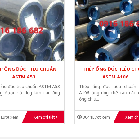
P ỐNG ĐÚC TIÊU CHUẨN
THÉP ỐNG ĐÚC TIÊU C
ASTM A53
ASTM A106
ống đúc tiêu chuẩn ASTM A53
Thép ống đúc tiêu chuẩn
g được sử dụng làm các ống
A106 ứng dụng chế tạo các
ống chịu...
 Lượt xem
Xem chi tiết
3044 Lượt xem
Xem chi