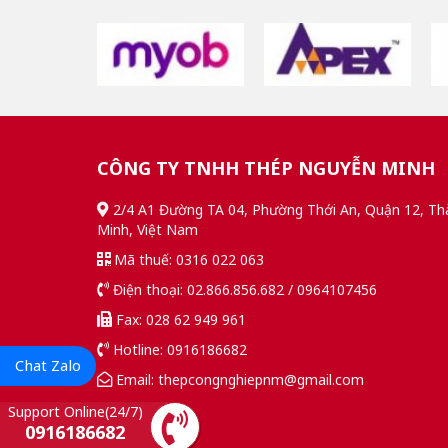
CÔNG TY TNHH THÉP NGUYỄN MINH
2/4 A1 Đường TA 04, Phường Thới An, Quận 12, Th
Minh, Việt Nam
Mã thuế: 0316 022 063
Điện thoại: 02.866.856.682 / 0964107456
Fax: 028 62 949 961
Hotline: 0916186682
Chat Zalo
Email: thepcongnghiepnm@gmail.com
Support Online(24/7)
0916186682