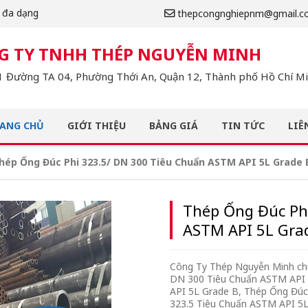
m đa dạng
thepcongnghiepnm@gmail.c
G TY TNHH THÉP NGUYỄN MINH
 Đường TA 04, Phường Thới An, Quận 12, Thành phố Hồ Chí Min
ANG CHỦ
GIỚI THIỆU
BẢNG GIÁ
TIN TỨC
LIÊ
hép Ống Đúc Phi 323.5/ DN 300 Tiêu Chuẩn ASTM API 5L Grade 
Thép Ống Đúc Ph
ASTM API 5L Gra
Công Ty Thép Nguyễn Minh chu
DN 300 Tiêu Chuẩn ASTM API 
API 5L Grade B, Thép Ống Đú
323.5 Tiêu Chuẩn ASTM API 5