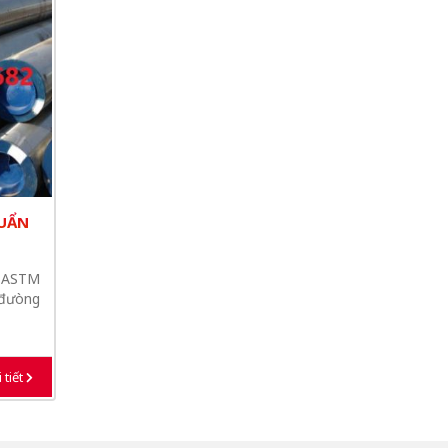
HUẨN
 ASTM
 đưòng
 tiết