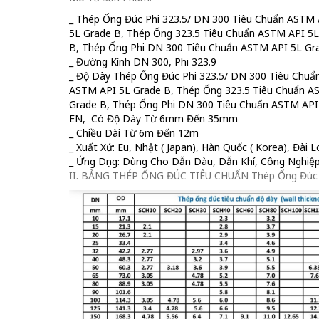
_ Thép Ống Đúc Phi 323.5/ DN 300 Tiêu Chuẩn ASTM
5L Grade B, Thép Ống 323.5 Tiêu Chuẩn ASTM API 5L
B, Thép Ống Phi DN 300 Tiêu Chuẩn ASTM API 5L Gra
_ Đường Kính DN 300, Phi 323.9
_ Độ Dày Thép Ống Đúc Phi 323.5/ DN 300 Tiêu Chuẩ
ASTM API 5L Grade B, Thép Ống 323.5 Tiêu Chuẩn A
Grade B, Thép Ống Phi DN 300 Tiêu Chuẩn ASTM API 
EN, Có Độ Dày Từ 6mm Đến 35mm
_ Chiều Dài Từ 6m Đến 12m
_ Xuất Xứ: Eu, Nhật ( Japan), Hàn Quốc ( Korea), Đài 
_ Ứng Dụng: Dùng Cho Dẫn Dàu, Dẫn Khí, Công Nghiệ
II. BẢNG THÉP ỐNG ĐÚC TIÊU CHUẨN Thép Ống Đúc Ph