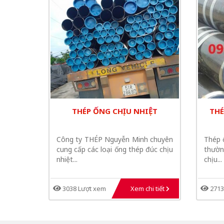
THÉP ỐNG CHỊU NHIỆT
THÉ
Công ty THÉP Nguyễn Minh chuyên
Thép 
cung cấp các loại ống thép đúc chịu
thườn
nhiệt...
chịu...
3038 Lượt xem
Xem chi tiết
2713