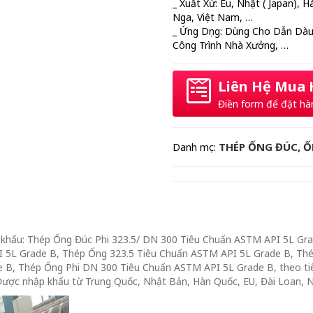
_ Xuất Xứ: Eu, Nhật ( Japan), 
Nga, Việt Nam, …
_ Ứng Dụng: Dùng Cho Dẫn Dàu
Công Trình Nhà Xưởng, …
Liên Hệ Mua
Điền form để đặt hà
THÉP ỐNG ĐÚC, 
Danh mục:
khẩu: Thép Ống Đúc Phi 323.5/ DN 300 Tiêu Chuẩn ASTM API 5L Gra
 5L Grade B, Thép Ống 323.5 Tiêu Chuẩn ASTM API 5L Grade B, Th
 B, Thép Ống Phi DN 300 Tiêu Chuẩn ASTM API 5L Grade B, theo tiê
Được nhập khẩu từ Trung Quốc, Nhật Bản, Hàn Quốc, EU, Đài Loan, N