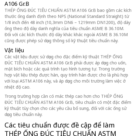
A106 Gr.B
THÉP ỐNG ĐÚC TIÊU CHUẨN ASTM A106 Gr.B bao gồm các kích
thước ống danh định theo NPS (National Standard Straight) từ
1/8 inch đến 48 inch (10,3mm DN6 – 1219mm DN1200), độ dày
ống theo độ dày danh nghĩa của tiêu chuẩn ASME B 36.10M.
Đối với các kích thước độ dày khác khác ngoài ASME B 36.10M
cũng được phép sử dụng thông số kỹ thuật tiêu chuẩn này.
Vật liệu
Các vật liệu được sử dụng cho đặc điểm kỹ thuật THÉP ỐNG
ĐÚC TIÊU CHUẨN ASTM A106 Gr.B phải được áp dụng cho uốn,
mặt bích hoặc các quá trình tạo hình tương tự. Trong trường
hợp vật liệu thép được hàn, quy trình hàn được cho là phù hợp
với loại ASTM A106 này, và áp dụng cho môi trường làm việc ở
nhiệt độ cao.
Trong trường hợp cần có mác thép cao hơn cho THÉP ỐNG
ĐÚC TIÊU CHUẨN ASTM A106 Gr.B, tiêu chuẩn có một đặc điểm
kỹ thuật tùy chọn cho các yêu cầu bổ sung, đối với các ống sử
dụng tiêu chuẩn này.
Các tiêu chuẩn được đề cập để làm
THÉP ỐNG ĐÚC TIÊU CHUẨN ASTM