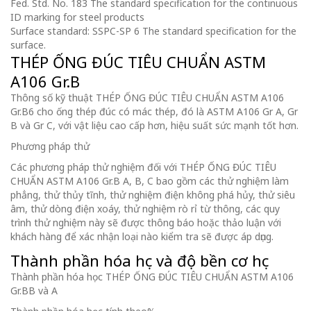
Fed. Std. No. 183 The standard specification for the continuous
ID marking for steel products
Surface standard: SSPC-SP 6 The standard specification for the
surface.
THÉP ỐNG ĐÚC TIÊU CHUẨN ASTM
A106 Gr.B
Thông số kỹ thuật THÉP ỐNG ĐÚC TIÊU CHUẨN ASTM A106
Gr.B6 cho ống thép đúc có mác thép, đó là ASTM A106 Gr A, Gr
B và Gr C, với vật liệu cao cấp hơn, hiệu suất sức mạnh tốt hơn.
Phương pháp thử
Các phương pháp thử nghiệm đối với THÉP ỐNG ĐÚC TIÊU
CHUẨN ASTM A106 Gr.B A, B, C bao gồm các thử nghiệm làm
phẳng, thử thủy tĩnh, thử nghiệm điện không phá hủy, thử siêu
âm, thử dòng điện xoáy, thử nghiệm rò rỉ từ thông, các quy
trình thử nghiệm này sẽ được thông báo hoặc thảo luận với
khách hàng để xác nhận loại nào kiểm tra sẽ được áp dụng.
Thành phần hóa học và độ bền cơ học
Thành phần hóa học THÉP ỐNG ĐÚC TIÊU CHUẨN ASTM A106
Gr.BB và A