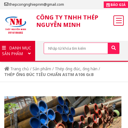
thepcongnghiepnm@gmail.com
BÁO GIÁ
CÔNG TY TNHH THÉP
NGUYỄN MINH
DANH MỤC
SẢN PHẨM
Trang chủ
/
Sản phẩm
/
Thép ống đúc, ống hàn
/
THÉP ỐNG ĐÚC TIÊU CHUẨN ASTM A106 Gr.B