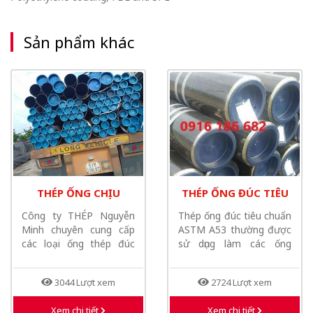
Sản phẩm khác
THÉP ỐNG CHỊU
THÉP ỐNG ĐÚC TIÊU
NHIỆT
CHUẨN ASTM A53
Công ty THÉP Nguyễn
Thép ống đúc tiêu chuẩn
Minh chuyên cung cấp
ASTM A53 thường được
các loại ống thép đúc
sử dụng làm các ống
chịu nhiệt...
chịu...
3044 Lượt xem
2724 Lượt xem
Xem chi tiết
Xem chi tiết