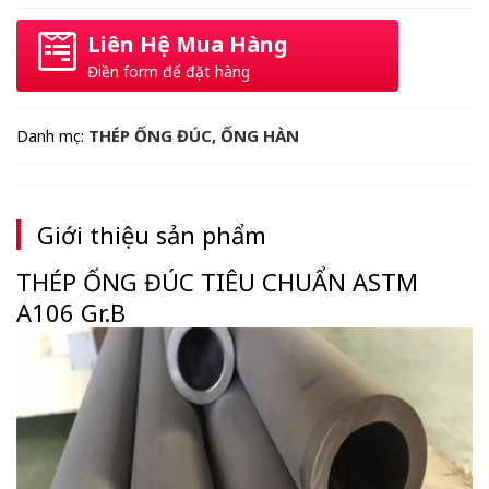
Liên Hệ Mua Hàng
Điền form để đặt hàng
THÉP ỐNG ĐÚC, ỐNG HÀN
Danh mục:
Giới thiệu sản phẩm
THÉP ỐNG ĐÚC TIÊU CHUẨN ASTM
A106 Gr.B