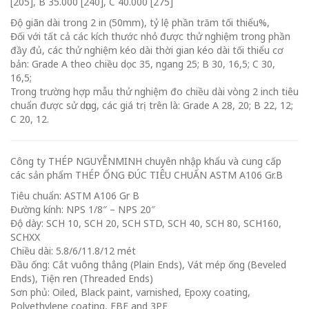
[205], B 35.000 [240], C 40.000 [275]
Độ giãn dài trong 2 in (50mm), tỷ lệ phần trăm tối thiểu%,
Đối với tất cả các kích thước nhỏ được thử nghiệm trong phần
đầy đủ, các thử nghiệm kéo dài thời gian kéo dài tối thiểu cơ
bản: Grade A theo chiều dọc 35, ngang 25; B 30, 16,5; C 30,
16,5;
Trong trường hợp mẫu thử nghiệm đo chiều dài vòng 2 inch tiêu
chuẩn được sử dụng, các giá trị trên là: Grade A 28, 20; B 22, 12;
C 20, 12.
Công ty THÉP NGUYỄNMINH chuyên nhập khẩu và cung cấp
các sản phẩm THÉP ỐNG ĐÚC TIÊU CHUẨN ASTM A106 Gr.B
Tiêu chuẩn: ASTM A106 Gr B
Đường kính: NPS 1/8″ – NPS 20″
Độ dày: SCH 10, SCH 20, SCH STD, SCH 40, SCH 80, SCH160,
SCHXX
Chiều dài: 5.8/6/11.8/12 mét
Đầu ống: Cắt vuông thẳng (Plain Ends), Vát mép ống (Beveled
Ends), Tiện ren (Threaded Ends)
Sơn phủ: Oiled, Black paint, varnished, Epoxy coating,
Polyethylene coating, FBE and 3PE