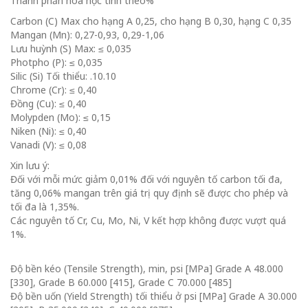
Thành phần hóa học tính theo%
Carbon (C) Max cho hạng A 0,25, cho hạng B 0,30, hạng C 0,35
Mangan (Mn): 0,27-0,93, 0,29-1,06
Lưu huỳnh (S) Max: ≤ 0,035
Photpho (P): ≤ 0,035
Silic (Si) Tối thiểu: .10.10
Chrome (Cr): ≤ 0,40
Đồng (Cu): ≤ 0,40
Molypden (Mo): ≤ 0,15
Niken (Ni): ≤ 0,40
Vanadi (V): ≤ 0,08
Xin lưu ý:
Đối với mỗi mức giảm 0,01% đối với nguyên tố carbon tối đa,
tăng 0,06% mangan trên giá trị quy định sẽ được cho phép và
tối đa là 1,35%.
Các nguyên tố Cr, Cu, Mo, Ni, V kết hợp không được vượt quá
1%.
Độ bền kéo (Tensile Strength), min, psi [MPa] Grade A 48.000
[330], Grade B 60.000 [415], Grade C 70.000 [485]
Độ bền uốn (Yield Strength) tối thiểu ở psi [MPa] Grade A 30.000