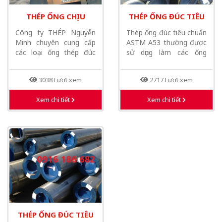
THÉP ỐNG CHỊU
THÉP ỐNG ĐÚC TIÊU
NHIỆT
CHUẨN ASTM A53
Công ty THÉP Nguyễn
Thép ống đúc tiêu chuẩn
Minh chuyên cung cấp
ASTM A53 thường được
các loại ống thép đúc
sử dụng làm các ống
chịu nhiệt...
chịu...
3038 Lượt xem
2717 Lượt xem
Xem chi tiết
Xem chi tiết
THÉP ỐNG ĐÚC TIÊU