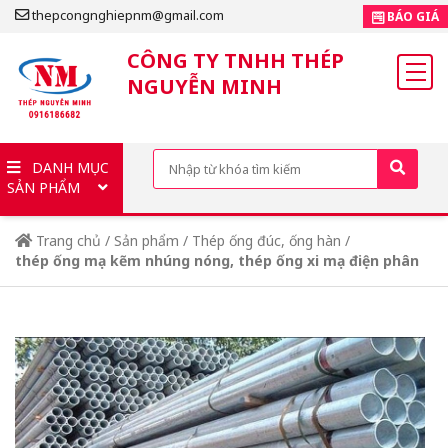
thepcongnghiepnm@gmail.com
BÁO GIÁ
CÔNG TY TNHH THÉP
NGUYỄN MINH
DANH MỤC
SẢN PHẨM
Trang chủ
/
Sản phẩm
/
Thép ống đúc, ống hàn
/
thép ống mạ kẽm nhúng nóng, thép ống xi mạ điện phân