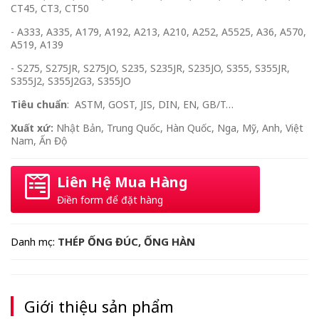
CT45, CT3, CT50
- A333, A335, A179, A192, A213, A210, A252, A5525, A36, A570,
A519, A139
- S275, S275JR, S275JO, S235, S235JR, S235JO, S355, S355JR,
S355J2, S355J2G3, S355JO
Tiêu chuẩn
: ASTM, GOST, JIS, DIN, EN, GB/T…
Xuất xứ:
Nhật Bản, Trung Quốc, Hàn Quốc, Nga, Mỹ, Anh, Việt
Nam, Ấn Độ
Liên Hệ Mua Hàng
Điền form để đặt hàng
THÉP ỐNG ĐÚC, ỐNG HÀN
Danh mục:
Giới thiệu sản phẩm