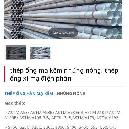
Tap to expand
thép ống mạ kẽm nhúng nóng, thép
ống xi mạ điện phân
THÉP ỐNG HÀN MẠ KẼM
- NHÚNG NÓNG
Mác thép:
- ASTM A53/ ASTM A53B/ ASTM A53 Gr.B ASTM A106/ ASTM
A106B/ ASTM A106 G.B, API5L Gr.B,ASTM A179, ASTM A192.
- S15C, S20C, S25C, S30C, S35C, S40C, S45C, S55, C50, C45,