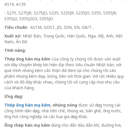
A519, A139
- S275, S275JR, S275JO, S235, S235JR, S235JO, S355, S355JR,
S355J2, S355J2G3, S355JO
Tiêu chuẩn
: ASTM, GOST, JIS, DIN, EN, GB/T…
Xuất xứ:
Nhật Bản, Trung Quốc, Hàn Quốc, Nga, Mỹ, Anh, Việt
Nam, Ấn Độ
Tính năng:
Thép ống hàn mạ kẽm
của công ty chúng tôi được sản xuất
với dây chuyền khép kín hiện đại theo tiêu chuẩn Nhật bản, với
quá trình nhúng kẽm cẩn thận đã đem lại cho chúng tôi sản
phẩm nhúng kẽm đẹp, bóng, bền với thời gian. Với rất nhiều quy
cách và độ dày khác nhau, chúng tôi sẽ cung cấp mọi nhu cầu
của khách hàng.
Ứng dụng:
Thép ống hàn mạ kẽm
, nhúng nóng
được sử dụng trong các
công trình dân dụng, nhà tiền chế, thùng xe, bàn ghế, ống nước,
ống hơi công nghiệp và các loại gia dụng khác.
Ống thép hàn mạ kẽm
dùng cho dẫn dầu dẫn khí, đường hơi,