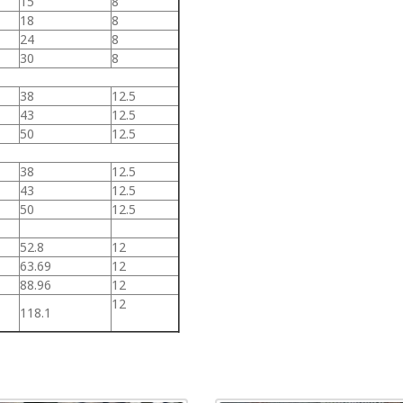
15
8
18
8
24
8
30
8
38
12.5
43
12.5
50
12.5
38
12.5
43
12.5
50
12.5
52.8
12
63.69
12
88.96
12
12
118.1