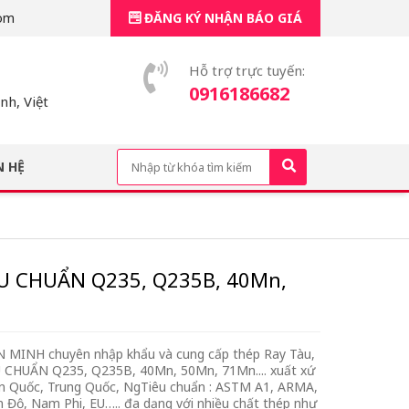
om
ĐĂNG KÝ NHẬN BÁO GIÁ
Hỗ trợ trực tuyến:
0916186682
h, Việt
N HỆ
ÊU CHUẨN Q235, Q235B, 40Mn,
INH chuyên nhập khẩu và cung cấp thép Ray Tàu,
ÊU CHUẨN Q235, Q235B, 40Mn, 50Mn, 71Mn.... xuất xứ
n Quốc, Trung Quốc, NgTiêu chuẩn : ASTM A1, ARMA,
n Độ, Nam Phi, EU….. đa dạng với nhiều chất thép như