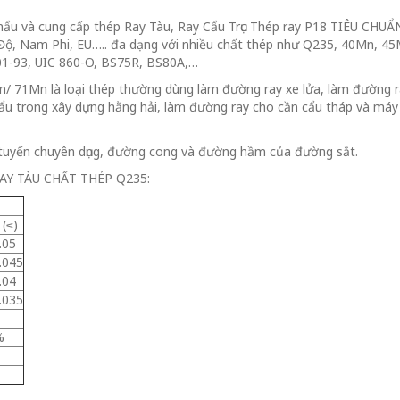
à cung cấp thép Ray Tàu, Ray Cẩu Trục Thép ray P18 TIÊU CHUẨN 
, Nam Phi, EU….. đa dạng với nhiều chất thép như Q235, 40Mn, 45Mn
01-93, UIC 860-O, BS75R, BS80A,…
1Mn là loại thép thường dùng làm đường ray xe lửa, làm đường ray
cẩu trong xây dựng hằng hải, làm đường ray cho cần cẩu tháp và máy
 tuyến chuyên dụng, đường cong và đường hầm của đường sắt.
AY TÀU CHẤT THÉP Q235:
 (≤)
.05
.045
.04
.035
%