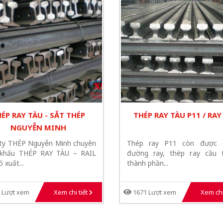
ÉP RAY TÀU - SẮT THÉP
THÉP RAY TÀU P11 / RAY
NGUYỄN MINH
ty THÉP Nguyễn Minh chuyên
Thép ray P11 còn được g
 khấu THÉP RAY TÀU – RAIL
đường ray, thép ray cầu tr
 xuất...
thành phần...
 Lượt xem
Xem chi tiết
1671 Lượt xem
Xem chi