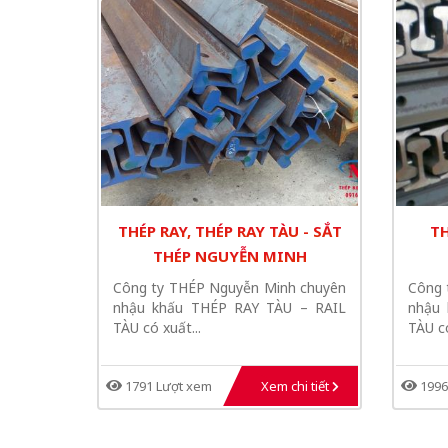
THÉP RAY, THÉP RAY TÀU - SẮT
TH
THÉP NGUYỄN MINH
Công ty THÉP Nguyễn Minh chuyên
Công 
nhậu khấu THÉP RAY TÀU – RAIL
nhậu
TÀU có xuất...
TÀU có
1791 Lượt xem
Xem chi tiết
1996