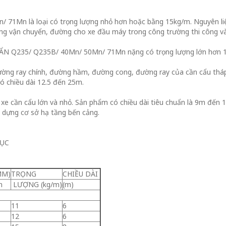
71Mn là loại có trọng lượng nhỏ hơn hoặc bằng 15kg/m. Nguyên liệ
ng vận chuyển, đường cho xe đầu máy trong công trường thi công và
CHUẨN Q235/ Q235B/ 40Mn/ 50Mn/ 71Mn nặng có trọng lượng lớn hơn 
ường ray chính, đường hầm, đường cong, đường ray của cần cẩu tháp, 
ó chiều dài 12.5 đến 25m.
xe cần cẩu lớn và nhỏ. Sản phẩm có chiều dài tiêu chuẩn là 9m đến 
y dựng cơ sở hạ tầng bến cảng.
RỤC
MM)
TRỌNG
CHIỀU DÀI
n
LƯỢNG (kg/m)
(m)
11
6
12
6