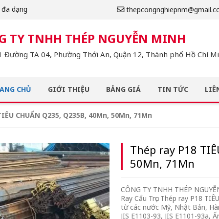
m đa dạng
thepcongnghiepnm@gmail.c
G TY TNHH THÉP NGUYỄN MINH
 Đường TA 04, Phường Thới An, Quận 12, Thành phố Hồ Chí Min
ANG CHỦ
GIỚI THIỆU
BẢNG GIÁ
TIN TỨC
LIÊ
TIÊU CHUẨN Q235, Q235B, 40Mn, 50Mn, 71Mn
Thép ray P18 TI
50Mn, 71Mn
CÔNG TY TNHH THÉP NGUYỄN M
Ray Cẩu Trục Thép ray P18 TI
từ các nước Mỹ, Nhật Bản, Hà
JIS E1103-93, JIS E1101-93a, Ấ