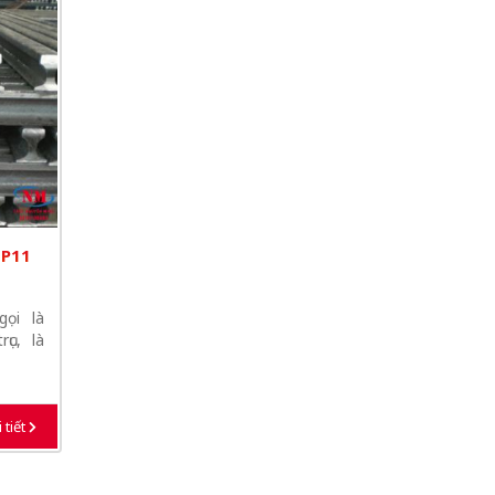
 P11
ọi là
ục, là
 tiết