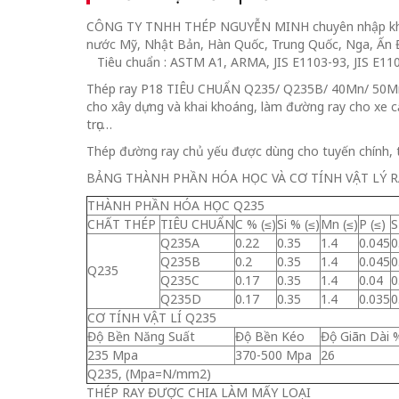
CÔNG TY TNHH THÉP NGUYỄN MINH chuyên nhập khẩu v
nước Mỹ, Nhật Bản, Hàn Quốc, Trung Quốc, Nga, Ấn Độ
Tiêu chuẩn : ASTM A1, ARMA, JIS E1103-93, JIS E11
Thép ray P18 TIÊU CHUẨN Q235/ Q235B/ 40Mn/ 50Mn/ 7
cho xây dựng và khai khoáng, làm đường ray cho xe 
trục…
Thép đường ray chủ yếu được dùng cho tuyến chính,
BẢNG THÀNH PHẦN HÓA HỌC VÀ CƠ TÍNH VẬT LÝ R
THÀNH PHẦN HÓA HỌC Q235
CHẤT THÉP
TIÊU CHUẨN
C % (≤)
Si % (≤)
Mn (≤)
P (≤)
S
Q235A
0.22
0.35
1.4
0.045
0
Q235B
0.2
0.35
1.4
0.045
0
Q235
Q235C
0.17
0.35
1.4
0.04
0
Q235D
0.17
0.35
1.4
0.035
0
CƠ TÍNH VẬT LÍ Q235
Độ Bền Năng Suất
Độ Bền Kéo
Độ Giãn Dài 
235 Mpa
370-500 Mpa
26
Q235, (Mpa=N/mm2)
THÉP RAY ĐƯỢC CHIA LÀM MẤY LOẠI