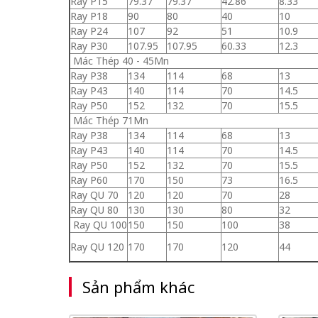
Ray P15
79.37
79.37
42.86
8.33
Ray P18
90
80
40
10
Ray P24
107
92
51
10.9
Ray P30
107.95
107.95
60.33
12.3
Mác Thép 40 - 45Mn
Ray P38
134
114
68
13
Ray P43
140
114
70
14.5
Ray P50
152
132
70
15.5
Mác Thép 71Mn
Ray P38
134
114
68
13
Ray P43
140
114
70
14.5
Ray P50
152
132
70
15.5
Ray P60
170
150
73
16.5
Ray QU 70
120
120
70
28
Ray QU 80
130
130
80
32
Ray QU 100
150
150
100
38
Ray QU 120
170
170
120
44
Sản phẩm khác