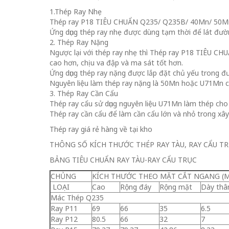
1.Thép Ray Nhẹ
Thép ray P18 TIÊU CHUẨN Q235/ Q235B/ 40Mn/ 50Mn/ 
Ứng dụng thép ray nhẹ được dùng tạm thời để lát đườ
2. Thép Ray Nặng
Ngược lại với thép ray nhẹ thì Thép ray P18 TIÊU 
cao hơn, chịu va đập và ma sát tốt hơn.
Ứng dụng thép ray nặng được lắp đặt chủ yếu trong đ
Nguyên liệu làm thép ray nặng là 50Mn hoặc U71Mn c
3. Thép Ray Cần Cẩu
Thép ray cẩu sử dụng nguyên liệu U71Mn làm thép cho 
Thép ray cần cẩu để làm cần cẩu lớn và nhỏ trong xâ
Thép ray giá rẻ hàng về tại kho
THÔNG SỐ KÍCH THƯỚC THÉP RAY TÀU, RAY CẨU T
BẢNG TIÊU CHUẨN RAY TÀU-RAY CẨU TRỤC
CHỦNG
KÍCH THƯỚC THEO MẶT CẮT NGANG (
LOẠI
Cao
Rộng đáy
Rộng mặt
Dày thâ
Mác Thép Q235
Ray P11
69
66
35
6.5
Ray P12
80.5
66
32
7