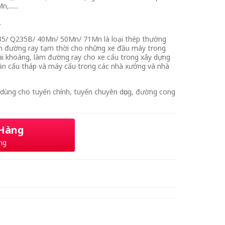
......
…
5/ Q235B/ 40Mn/ 50Mn/ 71Mn là loại thép thường
àm đường ray tạm thời cho những xe đầu máy trong
hai khoáng, làm đường ray cho xe cẩu trong xây dựng
ần cẩu tháp và máy cẩu trong các nhà xưởng và nhà
dùng cho tuyến chính, tuyến chuyên dụng, đường cong
.
 Hàng
ng