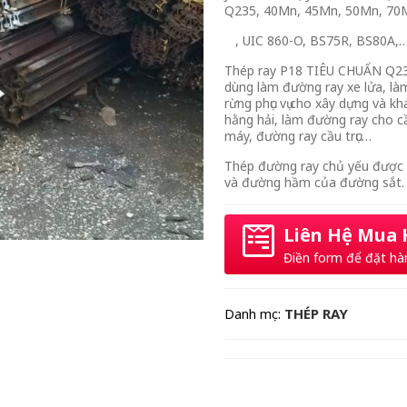
Q235, 40Mn, 45Mn, 50Mn, 70Mn,
, UIC 860-O, BS75R, BS80A,
Thép ray P18 TIÊU CHUẨN Q23
dùng làm đường ray xe lửa, l
rừng phục vụ cho xây dựng và k
hằng hải, làm đường ray cho c
máy, đường ray cầu trục…
Thép đường ray chủ yếu được 
và đường hầm của đường sắt
Liên Hệ Mua
Điền form để đặt hà
THÉP RAY
Danh mục: