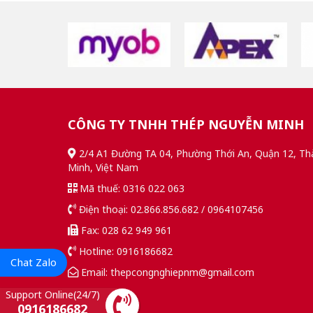
CÔNG TY TNHH THÉP NGUYỄN MINH
2/4 A1 Đường TA 04, Phường Thới An, Quận 12, Th
Minh, Việt Nam
Mã thuế: 0316 022 063
Điện thoại: 02.866.856.682 / 0964107456
Fax: 028 62 949 961
Hotline: 0916186682
Chat Zalo
Email: thepcongnghiepnm@gmail.com
Support Online(24/7)
0916186682