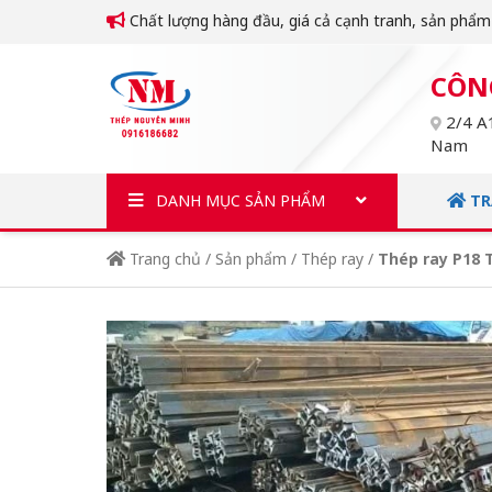
Chất lượng hàng đầu, giá cả cạnh tranh, sản phẩ
CÔN
2/4 A1
Nam
DANH MỤC SẢN PHẨM
TR
Trang chủ
/
Sản phẩm
/
Thép ray
/
Thép ray P18 